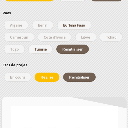
Pays
Algérie
Bénin
Burkina Faso
Cameroun
Côte d’Ivoire
Libye
Tchad
Togo
Tunisie
Réinitialiser
Etat de projet
En cours
Réalisé
Réinitialiser