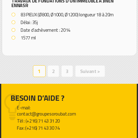
TRAVAUX DE FONDATIONS D’UN IMMEUBLE À JINEN
ENNASR
83 PIEUX (Ø800, Ø1000, Ø1200) longueur 18 à 20m
Délai : 35j
Date d’achèvement : 2014
1577 ml
1
2
3
Suivant >
BESOIN D’AIDE ?
E-mail:
contact@groupesoroubat.com
Tél : (+216) 71 43 31 20
Fax :(+216) 71 43 30 74