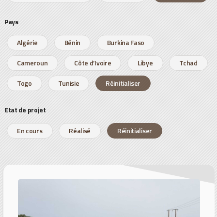
Pays
Algérie
Bénin
Burkina Faso
Cameroun
Côte d’Ivoire
Libye
Tchad
Togo
Tunisie
Réinitialiser
Etat de projet
En cours
Réalisé
Réinitialiser