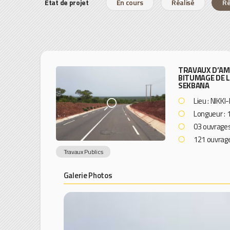
Etat de projet
En cours
Réalisé
Ré
TRAVAUX D’AM
BITUMAGE DE L
SEKBANA
Lieu : NIK
Longueur : 
03 ouvrages
121 ouvrag
Travaux Publics
Galerie Photos