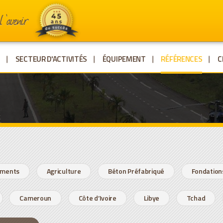
E
SECTEUR D'ACTIVITÉS
ÉQUIPEMENT
RÉFÉRENCES
C
timents
Agriculture
Béton Préfabriqué
Fondation
Cameroun
Côte d’Ivoire
Libye
Tchad