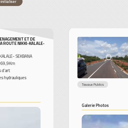
initialiser
ENAGEMENT ET DE
A ROUTE NIKKI-KALALE-
KI-KALALE- SEKBANA
169 ,9 Km
 d’art
es hydrauliques
Travaux Publics
Galerie Photos