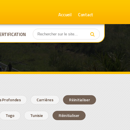
Accueil
Contact
ERTIFICATION
s Profondes
Carrières
Réinitialiser
Togo
Tunisie
Réinitialiser