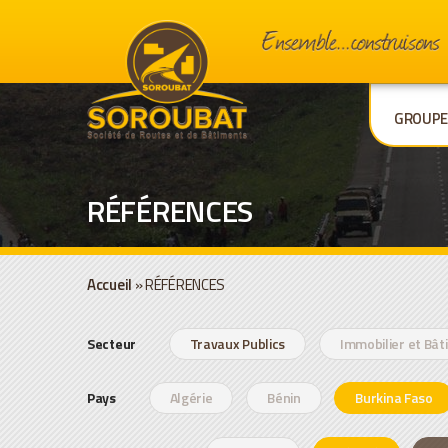
GROUP
RÉFÉRENCES
Accueil
»
RÉFÉRENCES
Secteur
Travaux Publics
Immobilier et Bâ
Pays
Algérie
Bénin
Burkina Faso