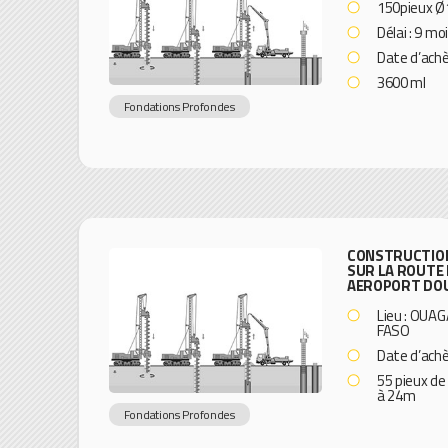
150pieux Ø
Délai : 9 mo
Date d’ach
3600 ml
Fondations Profondes
CONSTRUCTION
SUR LA ROUTE 
AEROPORT DO
Lieu : OU
FASO
Date d’ach
55 pieux de
à 24m
Fondations Profondes