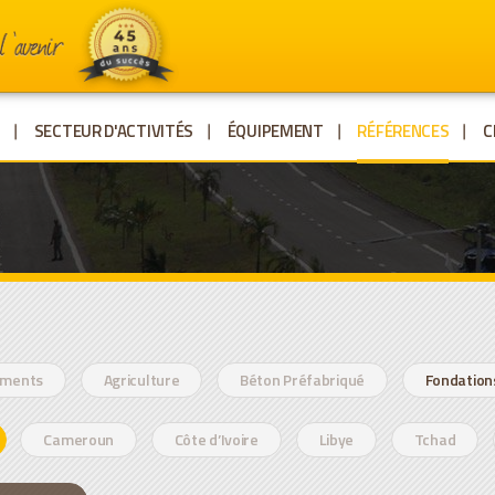
E
SECTEUR D'ACTIVITÉS
ÉQUIPEMENT
RÉFÉRENCES
C
timents
Agriculture
Béton Préfabriqué
Fondation
Cameroun
Côte d’Ivoire
Libye
Tchad