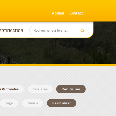
Accueil
Contact
ERTIFICATION
s Profondes
Carrières
Réinitialiser
Togo
Tunisie
Réinitialiser