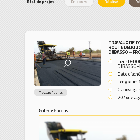
Etat de projet
En cours
Réalisé
Ré
TRAVAUX DE C
ROUTE DEDOUG
DJIBASSO – FR
Lieu : DED
DJIBASSO–
Date d’ach
Longueur 
02 ouvrages
Travaux Publics
202 ouvrag
Galerie Photos