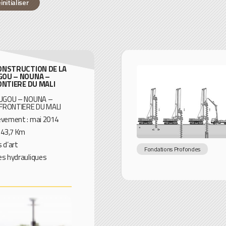
initialiser
ONSTRUCTION DE LA
OU – NOUNA –
ONTIERE DU MALI
OUGOU – NOUNA –
FRONTIERE DU MALI
èvement : mai 2014
: 143,7 Km
 d’art
Fondations Profondes
es hydrauliques